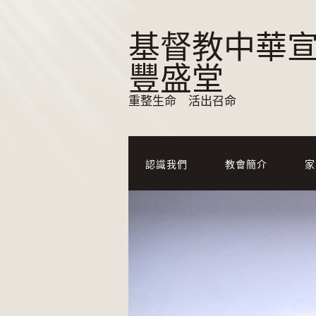
基督教中華
豐盛堂
重整生命 活出召命
認識我們
教會簡介
家