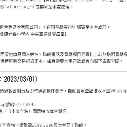
o@fschurch.org.hk 或郵寄至本堂處理。
註
1
道會豐盛堂有限公司」，連同奉獻資料
郵寄至本堂處理。
會陳元喜小學內 中華宣道會豐盛堂】
錄背面清楚填寫個人姓名、聯絡電話及奉獻項目等資料；若無指明奉獻
妥善保管所有交易紀錄正本，如有需要本堂司數或會向閣下索取查閱。
023/03/01）
透過教會網頁及即時通訊軟件發佈，鼓勵會眾登記接收本堂WhatsA
p號碼9727 8345
息「（中文全名）同意接收本堂資訊」
何查詢，請致電2699 3390與本堂同工聯絡。