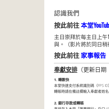
認識我們
按此前往
本堂YouTu
主日崇拜於每主日上午10
與。（影片將於同日稍
按此前往
家事報告
奉獻安排
（更新日期：20
1. 轉數快
本堂快速支付系統識別碼（FPS ID）
轉賬時請在備註欄輸入奉獻者姓名
2. 銀行存款或轉賬
直接存入本堂「匯豐銀行」戶口 (004)