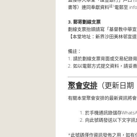
註
1
書等）連同奉獻資料
電郵至 inf
3. 郵寄劃線支票
劃線支票抬頭請寫「基督教中華宣
【本堂地址：新界沙田美林邨宣道
備註：
1. 請於劃線支票背面或交易紀
2. 如以電郵方式提交資料，請
聚會安排
（更新日期：2
有關本堂聚會安排的最新資訊將會
於手機通訊錄儲存WhatsAp
向此號碼發送以下文字訊
*此號碼僅作資訊發佈之用，如有任