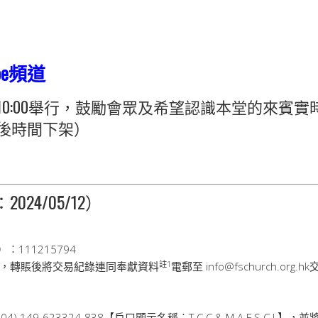
be頻道
:00舉行，鼓勵會眾及希望認識本堂的來賓實時前往
後時間下架）
24/05/12）
︰111215794
註
1
，轉賬後將交易紀錄連同奉獻資料
電郵至 info@fschurch.org
 149-623324-838【戶口顯示名稱︰T C C & M A F S C