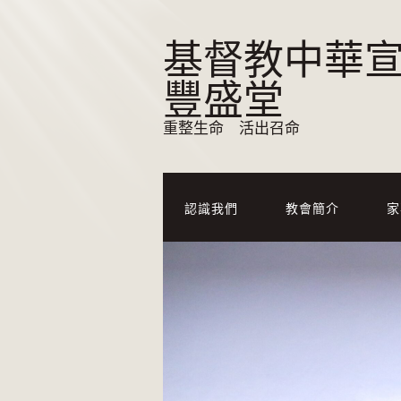
基督教中華
豐盛堂
重整生命 活出召命
認識我們
教會簡介
家