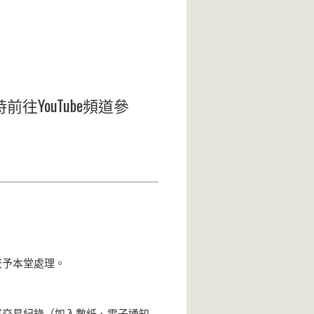
YouTube頻道參
.hk交予本堂處理。
 L】，並將交易紀錄（如入數紙、電子通知